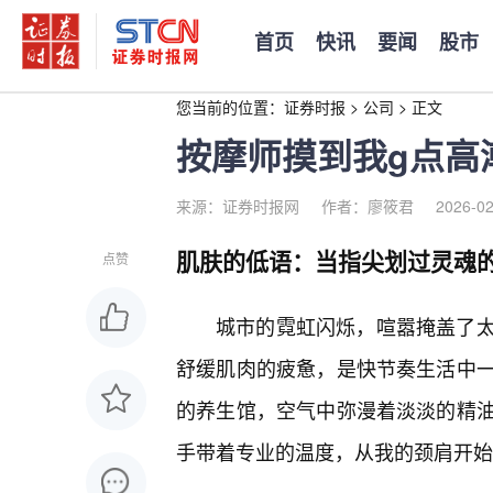
首页
快讯
要闻
股市
您当前的位置：
证券时报
>
公司
>
正文
按摩师摸到我g点高
来源：证券时报网
作者：廖筱君
2026-02
肌肤的低语：当指尖划过灵魂
点赞
城市的霓虹闪烁，喧嚣掩盖了太
舒缓肌肉的疲惫，是快节奏生活中
的养生馆，空气中弥漫着淡淡的精
手带着专业的温度，从我的颈肩开始