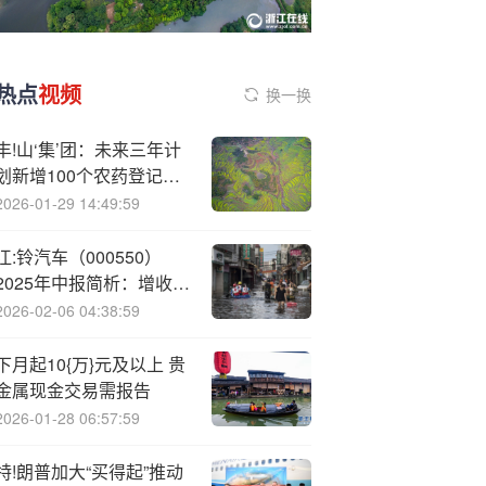
热点
视频
换一换
丰!山‘集’团：未来三年计
划新增100个农药登记证
号
2026-01-29 14:49:59
江:铃汽车（000550）
2025年中报简析：增收不
增利，盈利能力上升
2026-02-06 04:38:59
下月起10{万}元及以上 贵
金属现金交易需报告
2026-01-28 06:57:59
特!朗普加大“买得起”推动