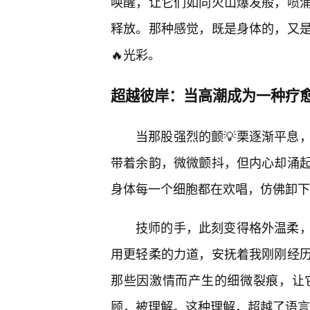
唤醒，让它们如同火山爆发般，喷
释放。那种感觉，既是身体的，又
🔥光彩。
超越彼岸：当高潮成为一种疗
当那股强烈的颤💡栗逐渐平息
带着余韵，微微颤抖，但内心却涌
身体每一个细胞都在欢唱，仿佛卸下
技师的手，此刻变得格外温柔
用更轻柔的力道，安抚着我刚刚经
那些因激情而产生的细微裂痕，让
顾，被理解。这种理解，超越了语言