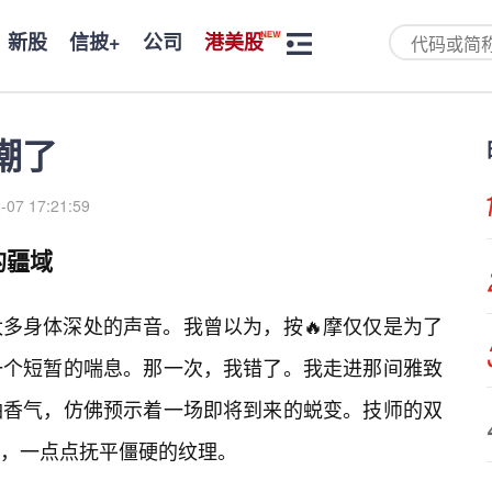
新股
信披+
公司
港美股
潮了
-07 17:21:59
的疆域
多身体深处的声音。我曾以为，按🔥摩仅仅是为了
一个短暂的喘息。那一次，我错了。我走进那间雅致
油香气，仿佛预示着一场即将到来的蜕变。技师的双
，一点点抚平僵硬的纹理。