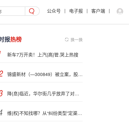
公众号
电子报
客户端
时报
热榜
换一换
新车7万开卖！上汽{高}管.哭上热搜
锦盛新材（—300849）被立案，股民索赔可期
降{息}临近，华尔街几乎放弃了对贸易战的担忧！
维{权}不知找哪？从“纠纷类型”定渠道，少走冤枉路