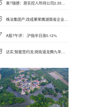
奥?瑞德：原实控人所持公司2.35亿股股份被轮候冻结
株冶集团产;改成果荣膺湖南省企业管理现代化创新成果一等奖
A股?午评：.沪指半日涨0.12%
达实;智能签约龙;岗街道龙腾九年一贯制学校智能化项目，助力打造龙岗区绿色智慧校园！